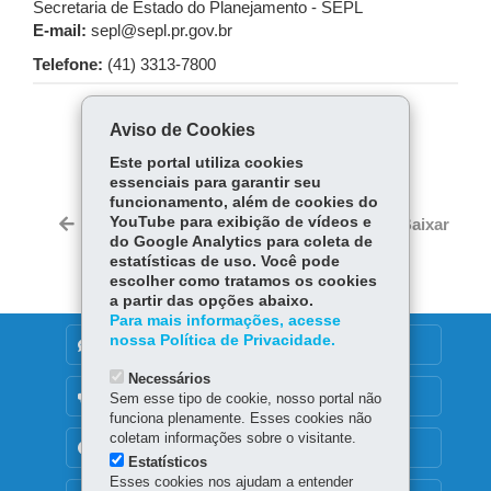
Secretaria de Estado do Planejamento - SEPL
E-mail:
sepl@sepl.pr.gov.br
Telefone:
(41) 3313-7800
Aviso de Cookies
COMPARTILHE:
Este portal utiliza cookies
Fa
W
essenciais para garantir seu
ce
ha
funcionamento, além de cookies do
Tw
bo
ts
YouTube para exibição de vídeos e
Voltar
Início
Imprimir
Baixar
itt
do Google Analytics para coleta de
ok
Ap
er
estatísticas de uso. Você pode
p
escolher como tratamos os cookies
a partir das opções abaixo.
Para mais informações, acesse
nossa Política de Privacidade.
DENUNCIE CORRUPÇÃO
Necessários
OUVIDORIA
Sem esse tipo de cookie, nosso portal não
funciona plenamente. Esses cookies não
coletam informações sobre o visitante.
TRANSPARÊNCIA INSTITUCIONAL
Estatísticos
Esses cookies nos ajudam a entender