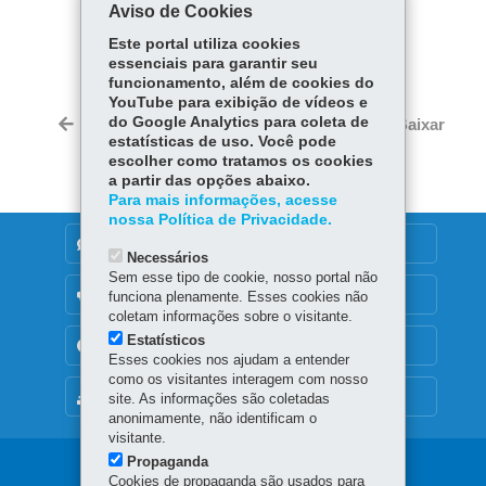
Aviso de Cookies
COMPARTILHE:
Este portal utiliza cookies
essenciais para garantir seu
Fa
W
funcionamento, além de cookies do
ce
ha
YouTube para exibição de vídeos e
Tw
bo
ts
do Google Analytics para coleta de
Voltar
Início
Imprimir
Baixar
itt
estatísticas de uso. Você pode
ok
Ap
er
escolher como tratamos os cookies
p
a partir das opções abaixo.
Para mais informações, acesse
nossa Política de Privacidade.
DENUNCIE CORRUPÇÃO
Necessários
Sem esse tipo de cookie, nosso portal não
OUVIDORIA
funciona plenamente. Esses cookies não
coletam informações sobre o visitante.
Estatísticos
TRANSPARÊNCIA INSTITUCIONAL
Esses cookies nos ajudam a entender
como os visitantes interagem com nosso
MAPA DO SITE
site. As informações são coletadas
anonimamente, não identificam o
visitante.
Propaganda
Navegação
Cookies de propaganda são usados para